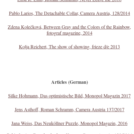
Pablo Larios, The Detachable Collar, Camera Austria, 128/2014
Zdena Kolečková, Between Gray and the Colors of the Rainbow,
fotograf magazine, 2014
Kolja Reichert, The show of showing, frieze d/e 2013
Articles
(German)
Silke Hohmann, Das optimistische Bild, Monopol Magazin 2017
Jens Asthoff, Roman Schramm, Camera Austria 137/2017
Jana Weiss, Das Neuköllner Puzzle, Monopol Magazin, 2016