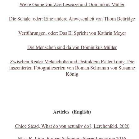
We’re Game von Zoë Lescaze und Dominikus Müller
Die Schale, oder: Eine andere Anwesenheit
von Thom Bettridge
Verführungen. oder: Das Ei Spricht von Kathrin Meyer
Die Menschen sind da von Dominikus Müller
Zwischen Realer Melancholie und abstraktem Rattenkönig. Die
inszenierten Fotografieserien von Roman Schramm von Susanne
König
Articles (English)
Chloe Stead, What do you actually do?, Lerchenfeld, 2020
Elisa R. Linn, Roman Schramm, Never Leave me 2016